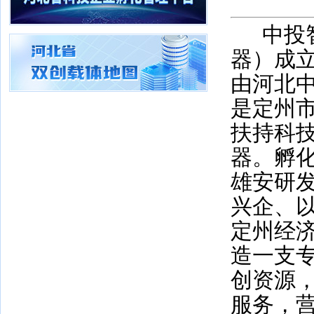
中投
器）成
由河北
是定州
扶持科
器。孵
雄安研
兴企、
定州经
造一支
创资源
服务，