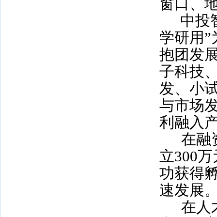
窗口、
中投
学研用
抱团发
子科技
发、小
与市场
利融入
在融
立
300
万
功获得
速发展
在人