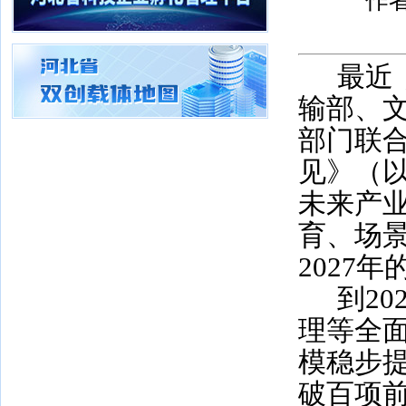
作者
最近
输部、
部门联
见》（
未来产
育、场
2027
年
到
20
理等全
模稳步
破百项