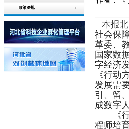
作者：《 人
政策法规
本报北
社会保
革委、
国家数
字经济发
《行动
发展需
引、留
成数字
《行动
程师培