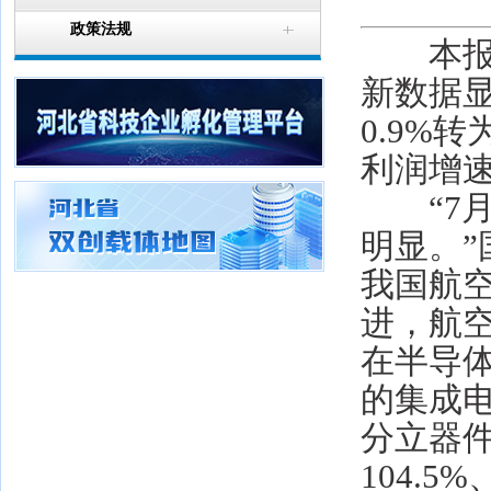
政策法规
本报讯
新数据显
0.9%
利润增速
“7月
明显。
我国航
进，航空
在半导
的集成
分立器件
104.