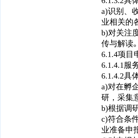
6.1.3.
a)识别
业相关的
b)对关
传与解读｡
6.1.4项
6.1.4
6.1.4.
a)对在
研，采集
b)根据调
c)符合
业准备申