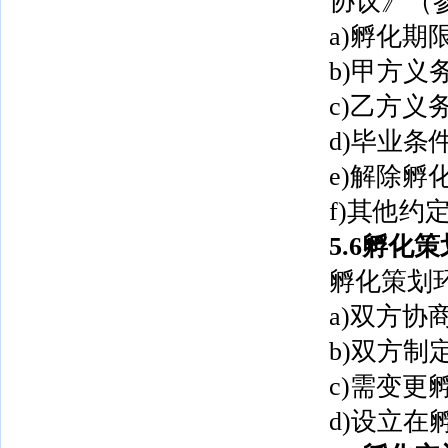
协议》（
a)孵化期
b)甲方义
c)乙方义
d)毕业条
e)解除孵
f)其他约
5.6孵化策
孵化策划
a)双方协
b)双方
c)需变
d)设立