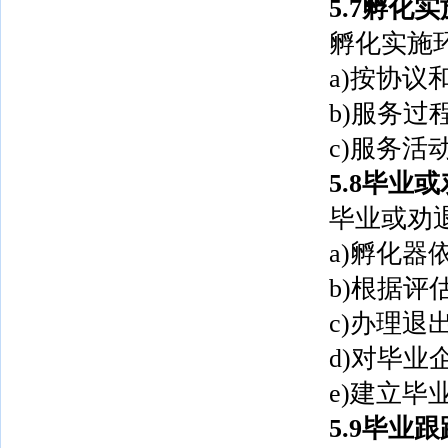
5.7孵化实
孵化实施
a)按协
b)服务
c)服务活
5.8毕业
毕业或劝
a)孵化
b)根据
c)办理退
d)对毕
e)建立毕
5.9毕业跟