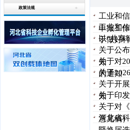
政策法规
工业和信
工业和信
申报工作
以“共享
于做好科
关于公布
关于对2
知
关于20
的通知
关于开展
关于印发
知
关于对《
河北省科
意见稿）