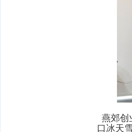
燕郊创
口冰天