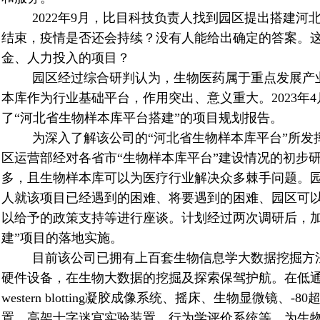
2022
年
9
月，比目科技负责人找到园区提出搭建河
结束，疫情是否还会持续？没有人能给出确定的答案。
金、人力投入的项目？
园区经过综合研判认为，生物医药属于重点发展产
本库作为行业基础平台，作用突出、意义重大。
2023
年
4
了“河北省生物样本库平台搭建”的项目规划报告。
为深入了解该公司的“河北省生物样本库平台”所发
区运营部经对各省市“生物样本库平台”建设情况的初步
多，且生物样本库可以为医疗行业解决众多棘手问题。
人就该项目已经遇到的困难、将要遇到的困难、园区可
以给予的政策支持等进行座谈。计划经过两次调研后，加
建”项目的落地实施。
目前该公司已拥有上百套生物信息学大数据挖掘方
硬件设备，在生物大数据的挖掘及探索保驾护航。在低
western blotting
凝胶成像系统、摇床、生物显微镜、
-80
置、高架十字迷宫实验装置、行为学评价系统等，为生