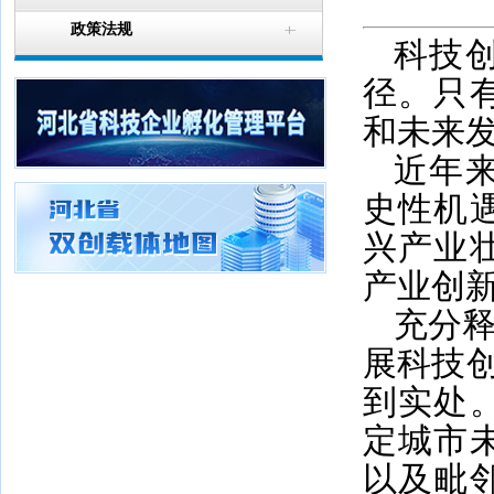
政策法规
科技
径。只
和未来
近年
史性机
兴产业
产业创
充分释
展科技创
到实处
定城市
以及毗