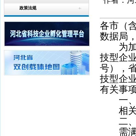
作者：河北
政策法规
各市（
数据局
为加强
技型企业
号），省
技型企
有关事
一、
相关孵
二、
需满足