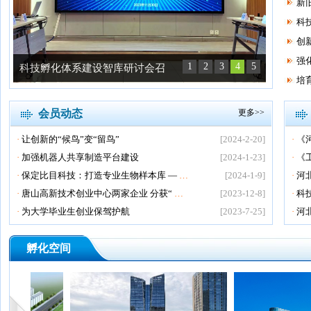
新
科
创
强
1
2
3
4
5
科技孵化体系建设智库研讨会召
培
会员动态
更多>>
·
让创新的“候鸟”变“留鸟”
[2024-2-20]
·
《
·
加强机器人共享制造平台建设
[2024-1-23]
·
《
·
保定比目科技：打造专业生物样本库 —
…
[2024-1-9]
·
河
·
唐山高新技术创业中心两家企业 分获“
…
[2023-12-8]
·
科
·
为大学毕业生创业保驾护航
[2023-7-25]
·
河
孵化空间