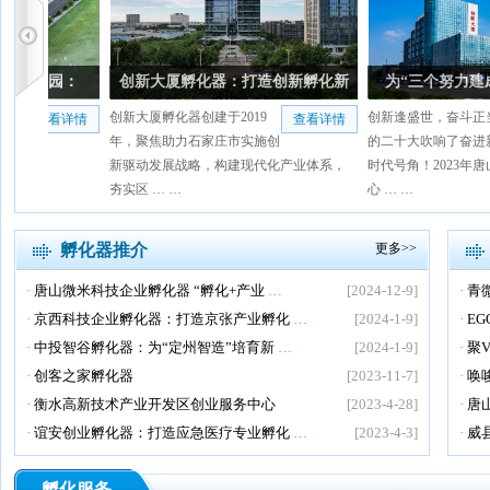
孵化器推介
更多>>
·
唐山微米科技企业孵化器 “孵化+产业
…
[2024-12-9]
·
青
·
京西科技企业孵化器：打造京张产业孵化
…
[2024-1-9]
·
E
·
中投智谷孵化器：为“定州智造”培育新
…
[2024-1-9]
·
聚
·
创客之家孵化器
[2023-11-7]
·
唤
·
衡水高新技术产业开发区创业服务中心
[2023-4-28]
·
唐
·
谊安创业孵化器：打造应急医疗专业孵化
…
[2023-4-3]
·
威
孵化服务